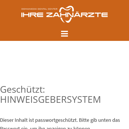
Skip
to
content
Geschützt:
HINWEISGEBERSYSTEM
Dieser Inhalt ist passwortgeschützt. Bitte gib unten das
Passwort ein, um ihn anzeigen zu können.